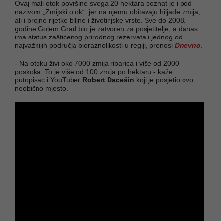
Ovaj mali otok površine svega 20 hektara poznat je i pod
nazivom „Zmijski otok“. jer na njemu obitavaju hiljade zmija,
ali i brojne rijetke biljne i životinjske vrste. Sve do 2008.
godine Golem Grad bio je zatvoren za posjetitelje, a danas
ima status zaštićenog prirodnog rezervata i jednog od
najvažnijih područja bioraznolikosti u regiji, prenosi
Dnevno
.
- Na otoku živi oko 7000 zmija ribarica i više od 2000
poskoka. To je više od 100 zmija po hektaru - kaže
putopisac i YouTuber
Robert Dacešin
koji je posjetio ovo
neobično mjesto.