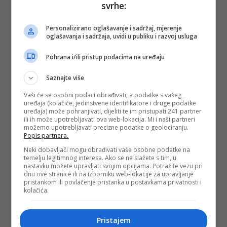
svrhe:
Depo.ba
pratite putem društvenih mreža
Twitter
i
Facebook
Personalizirano oglašavanje i sadržaj, mjerenje
oglašavanja i sadržaja, uvidi u publiku i razvoj usluga
Pohrana i/ili pristup podacima na uređaju
Saznajte više
Vaši će se osobni podaci obrađivati, a podatke s vašeg
uređaja (kolačiće, jedinstvene identifikatore i druge podatke
uređaja) može pohranjivati, dijeliti te im pristupati 241 partner
ili ih može upotrebljavati ova web-lokacija. Mi i naši partneri
možemo upotrebljavati precizne podatke o geolociranju.
Popis partnera.
Neki dobavljači mogu obrađivati vaše osobne podatke na
temelju legitimnog interesa. Ako se ne slažete s tim, u
nastavku možete upravljati svojim opcijama. Potražite vezu pri
dnu ove stranice ili na izborniku web-lokacije za upravljanje
pristankom ili povlačenje pristanka u postavkama privatnosti i
kolačića.
Pristajem