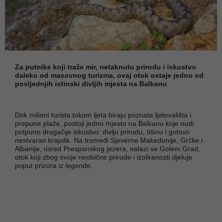
Za putnike koji traže mir, netaknutu prirodu i iskustvo
daleko od masovnog turizma, ovaj otok ostaje jedno od
posljednjih istinski divljih mjesta na Balkanu
Dok milioni turista tokom ljeta biraju poznata ljetovališta i
prepune plaže, postoji jedno mjesto na Balkanu koje nudi
potpuno drugačije iskustvo: divlju prirodu, tišinu i gotovo
nestvaran krajolik. Na tromeđi Sjeverne Makedonije, Grčke i
Albanije, usred Prespanskog jezera, nalazi se Golem Grad,
otok koji zbog svoje neobične prirode i izoliranosti djeluje
poput prizora iz legende.