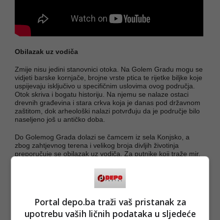
Obilazak uz vodiča
Zmije nisu jedini stanovnici otoka. Na Golem Gradu mogu se
vidjeti barske kornjače, brojne vrste ptica te rijetke biljke koje
uspijevaju isključivo u specifičnim uslovima ovog područja.
Otok skriva i bogatu historiju. Na njemu se nalaze ostaci
drevnih građevina i stara crkva koja je danas pod državnom
zaštitom, dok arheološki nalazi potvrđuju da je područje bilo
naseljeno još u antičko doba.
Do Golemog Grada dolazi se čamcem iz sela Konjsko, a
zbog zahtjevnog terena i velikog broja divljih životinja
preporučuje se obilazak uz vodiča. Za putnike koji traže mir,
netaknutu prirodu i iskustvo daleko od masovnog turizma,
Golem Grad ostaje jedno od posljednjih istinski divljih mjesta
na Balkanu.
(Dnevno.hr/DEPO PORTAL/au)
Portal depo.ba traži vaš pristanak za
PODIJELI NA
upotrebu vaših ličnih podataka u sljedeće