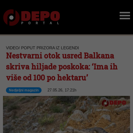
VIDEO/ POPUT PRIZORA IZ LEGENDI
Nestvarni otok usred Balkana
skriva hiljade poskoka: ‘Ima ih
više od 100 po hektaru’
27.05.26, 17:21h
Nedjeljni magazin