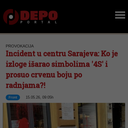
PROVOKACIJA
Incident u centru Sarajeva: Ko je
izloge išarao simbolima '4S' i
prosuo crvenu boju po
radnjama?!
15.05.26, 09:05h
Front