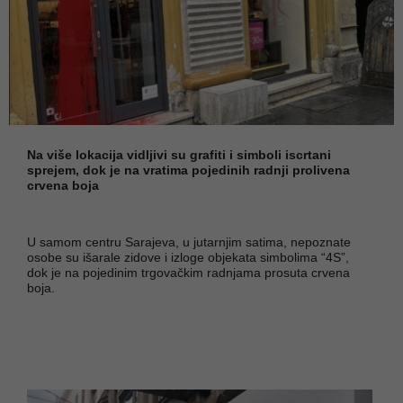
Na više lokacija vidljivi su grafiti i simboli iscrtani
sprejem, dok je na vratima pojedinih radnji prolivena
crvena boja
U samom centru Sarajeva, u jutarnjim satima, nepoznate
osobe su išarale zidove i izloge objekata simbolima “4S”,
dok je na pojedinim trgovačkim radnjama prosuta crvena
boja.