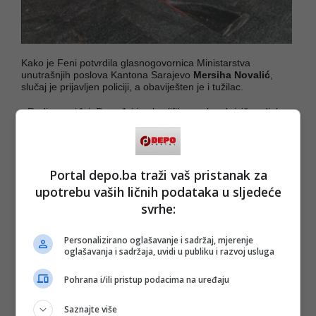
Kako je Feni potvrdila glasnogovornica Ministarstva
unutrašnjih poslova Kantona Sarajevo
Mersiha Novalić
,
slučaj je prijavljen policiji, a obaviješten je i tužilac.
- Radi se uviđaj. Događaj je okvalifikovan kao krivično djelo
iz člana 163. "izazivanje narodnosne, rasne i vjerske mržnje,
razdora ili netrpeljivosti" - kazala je Novalić.
Portal depo.ba traži vaš pristanak za
upotrebu vaših ličnih podataka u sljedeće
svrhe:
Personalizirano oglašavanje i sadržaj, mjerenje
oglašavanja i sadržaja, uvidi u publiku i razvoj usluga
Pohrana i/ili pristup podacima na uređaju
Saznajte više