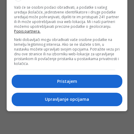
Vaši će se osobni podaci obrađivati, a podatke s vašeg
uređaja (kolačiće, jedinstvene identifikatore i druge podatke
uređaja) može pohranjivati, dijeliti te im pristupati 241 partner
ili ih može upotrebljavati ova web-lokacija. Mi i naši partneri
(DEPO PORTAL/FENA/ad)
možemo upotrebljavati precizne podatke o geolociranju.
PODIJELI NA
Popis partnera.
Neki dobavljači mogu obrađivati vaše osobne podatke na
temelju legitimnog interesa. Ako se ne slažete s tim, u
Depo.ba
pratite putem društvenih mreža
Twitter
i
Facebook
nastavku možete upravljati svojim opcijama. Potražite vezu pri
dnu ove stranice ili na izborniku web-lokacije za upravljanje
pristankom ili povlačenje pristanka u postavkama privatnosti i
kolačića.
Pristajem
Upravljanje opcijama