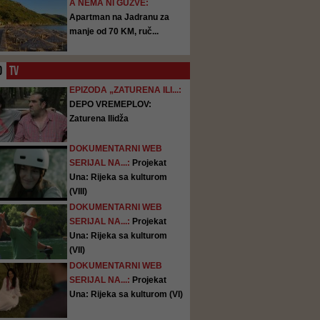
A NEMA NI GUŽVE:
Apartman na Jadranu za
manje od 70 KM, ruč...
O
TV
EPIZODA „ZATURENA ILI...:
DEPO VREMEPLOV:
Zaturena Ilidža
DOKUMENTARNI WEB
SERIJAL NA...:
Projekat
Una: Rijeka sa kulturom
(VIII)
DOKUMENTARNI WEB
SERIJAL NA...:
Projekat
Una: Rijeka sa kulturom
(VII)
DOKUMENTARNI WEB
SERIJAL NA...:
Projekat
Una: Rijeka sa kulturom (VI)