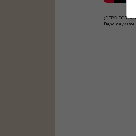
(DEPO PORTAL/
Depo.ba
pratite