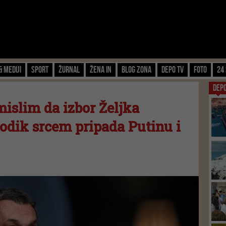
& Mediji
Sport
Žurnal
Žena IN
Blog zona
Depo TV
FOTO
24 
DEP
mislim da izbor Željka
Dodik srcem pripada Putinu i