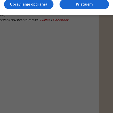
Upravljanje opcijama
Pristajem
ad)
 putem društvenih mreža
Twitter
i
Facebook