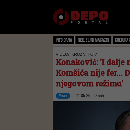
Info dana
Nedjeljni magazin
Kultura 
VIDEO/ 'KRUŽNI TOK'
Konaković: 'I dalje 
Komšića nije fer... 
njegovom režimu'
11.05.26, 20:55h
Front