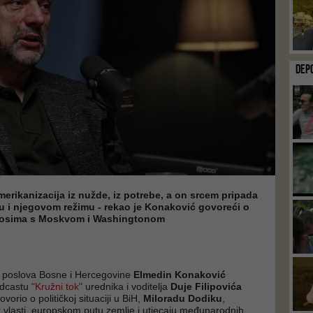
DEP
erikanizacija iz nužde, iz potrebe, a on srcem pripada
u i njegovom režimu - rekao je Konaković govoreći o
osima s Moskvom i Washingtonom
h poslova Bosne i Hercegovine
Elmedin Konaković
odcastu
"Kružni tok"
urednika i voditelja
Duje Filipovića
govorio o političkoj situaciji u BiH,
Miloradu Dodiku
,
vlasti, europskom putu zemlje i utjecaju međunarodnih