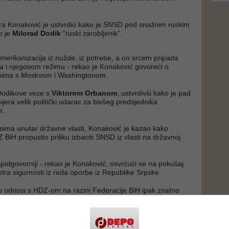
ra Konaković je ustvrdio kako je SNSD pod snažnim ruskim
o je
Milorad Dodik
"ruski zarobljenik".
merikanizacija iz nužde, iz potrebe, a on srcem pripada
nu
i njegovom režimu - rekao je Konaković govoreći o
sima s Moskvom i Washingtonom.
 Dodikove veze s
Viktorom Orbanom
, ustvrdivši kako je pad
era velik politički udarac za bivšeg predsjednika
e.
ima unutar državne vlasti, Konaković je kazao kako
BiH propustio priliku izbaciti SNSD iz vlasti na državnoj
ajodgovorniji - rekao je Konaković, osvrćući se na pokušaj
tra sigurnosti iz reda oporbe iz Republike Srpske.
 odnosi s HDZ-om na razini Federacije BiH ipak znatno
lio suradnju unutar federalne vlade.
ao kako i dalje ostaje kod stava da izbor
Željka Komšića
 da promjene izbornog zakona trebaju biti cjelovite.