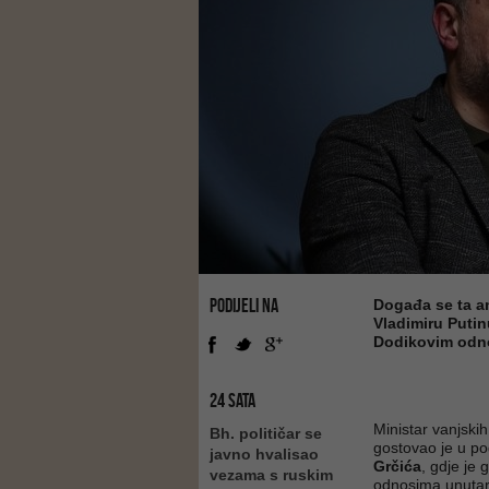
PODIJELI NA
Događa se ta am
Vladimiru Putin
Dodikovim odn
24 SATA
Ministar vanjski
Bh. političar se
gostovao je u p
javno hvalisao
Grčića
, gdje je 
vezama s ruskim
odnosima unutar 