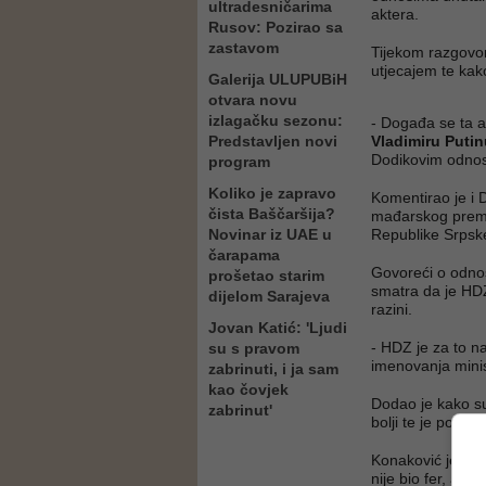
ultradesničarima
aktera.
Rusov: Pozirao sa
zastavom
Tijekom razgovo
utjecajem te kak
Galerija ULUPUBiH
otvara novu
izlagačku sezonu:
- Događa se ta a
Predstavljen novi
Vladimiru Puti
Dodikovim odno
program
Koliko je zapravo
Komentirao je i
čista Baščaršija?
mađarskog premij
Novinar iz UAE u
Republike Srpsk
čarapama
Govoreći o odnos
prošetao starim
smatra da je HDZ 
dijelom Sarajeva
razini.
Jovan Katić: 'Ljudi
- HDZ je za to n
su s pravom
imenovanja minis
zabrinuti, i ja sam
kao čovjek
Dodao je kako su
zabrinut'
bolji te je pohva
Konaković je rek
nije bio fer, ali