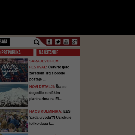
SATA
O PREPORUKA
NAJČITANIJE
SARAJEVO FILM
FESTIVAL:
Četvrto ljeto
zaredom Trg slobode
postaje ...
NOVI DETALJI:
Šta se
dogodilo zeničkim
planinarima na El...
HAOS KULMINIRA:
EES
'pada u vodu'?! Uzrokuje
toliko duga k...