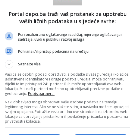
ja govorio je o Bruxellesu,
Christianu Schmidtu
,
Portal depo.ba traži vaš pristanak za upotrebu
u naroda, europskom putu Bosne i Hercegovine,
voznika te projektu južne plinske interkonekcije, Izbornom
vaših ličnih podataka u sljedeće svrhe:
Komšiću i brojnim drugim temama.
Personalizirano oglašavanje i sadržaj, mjerenje oglašavanja i
ajte u videozapisu:
sadržaja, uvidi u publiku i razvoj usluga
Pohrana i/ili pristup podacima na uređaju
Saznajte više
Vaši će se osobni podaci obrađivati, a podatke s vašeg uređaja (kolačiće,
jedinstvene identifikatore i druge podatke uređaja) može pohranjivati,
dijeliti te im pristupati 241 partner ili ih može upotrebljavati ova web-
lokacija. Mi i naši partneri možemo upotrebljavati precizne podatke o
geolociranju.
Popis partnera.
Neki dobavljači mogu obrađivati vaše osobne podatke na temelju
legitimnog interesa. Ako se ne slažete s tim, u nastavku možete upravljati
svojim opcijama. Potražite vezu pri dnu ove stranice ili na izborniku web-
lokacije za upravljanje pristankom ili povlačenje pristanka u postavkama
privatnosti i kolačića.