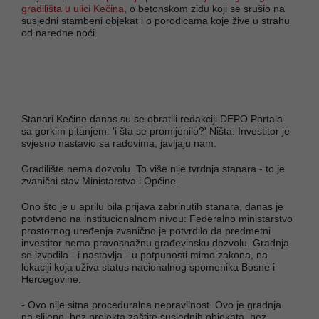
gradilišta u ulici Kečina
, o betonskom zidu koji se srušio na
susjedni stambeni objekat i o porodicama koje žive u strahu
od naredne noći.
Stanari Kečine danas su se obratili redakciji DEPO Portala
sa gorkim pitanjem: 'i šta se promijenilo?' Ništa. Investitor je
svjesno nastavio sa radovima, javljaju nam.
Gradilište nema dozvolu. To više nije tvrdnja stanara - to je
zvanični stav Ministarstva i Općine.
Ono što je u aprilu bila prijava zabrinutih stanara, danas je
potvrđeno na institucionalnom nivou: Federalno ministarstvo
prostornog uređenja zvanično je potvrdilo da predmetni
investitor nema pravosnažnu građevinsku dozvolu. Gradnja
se izvodila - i nastavlja - u potpunosti mimo zakona, na
lokaciji koja uživa status nacionalnog spomenika Bosne i
Hercegovine.
- Ovo nije sitna proceduralna nepravilnost. Ovo je gradnja
na slijepo, bez projekta zaštite susjednih objekata, bez