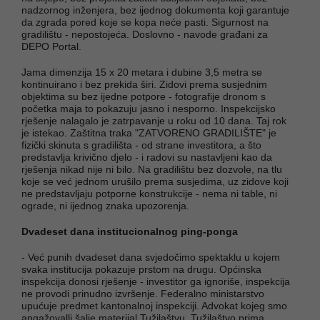
nadzornog inženjera, bez ijednog dokumenta koji garantuje
da zgrada pored koje se kopa neće pasti. Sigurnost na
gradilištu - nepostojeća. Doslovno - navode građani za
DEPO Portal.
Jama dimenzija 15 x 20 metara i dubine 3,5 metra se
kontinuirano i bez prekida širi. Zidovi prema susjednim
objektima su bez ijedne potpore - fotografije dronom s
početka maja to pokazuju jasno i nesporno. Inspekcijsko
rješenje nalagalo je zatrpavanje u roku od 10 dana. Taj rok
je istekao. Zaštitna traka "ZATVORENO GRADILIŠTE" je
fizički skinuta s gradilišta - od strane investitora, a što
predstavlja krivično djelo - i radovi su nastavljeni kao da
rješenja nikad nije ni bilo. Na gradilištu bez dozvole, na tlu
koje se već jednom urušilo prema susjedima, uz zidove koji
ne predstavljaju potporne konstrukcije - nema ni table, ni
ograde, ni ijednog znaka upozorenja.
Dvadeset dana institucionalnog ping-ponga
- Već punih dvadeset dana svjedočimo spektaklu u kojem
svaka institucija pokazuje prstom na drugu. Općinska
inspekcija donosi rješenje - investitor ga ignoriše, inspekcija
ne provodi prinudno izvršenje. Federalno ministarstvo
upućuje predmet kantonalnoj inspekciji. Advokat kojeg smo
angažovalli šalje materijal Tužilaštvu. Tužilaštvo prima