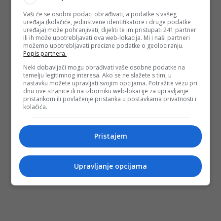
Fotografije dronom sa stanja na terenu od 2. maja
Dokumentaciju MUP-a da je predmet prosljeđen tužilaštvu.
Vaši će se osobni podaci obrađivati, a podatke s vašeg
Žalbu stanara s priloženim fotodokumentacijom
uređaja (kolačiće, jedinstvene identifikatore i druge podatke
uređaja) može pohranjivati, dijeliti te im pristupati 241 partner
ili ih može upotrebljavati ova web-lokacija. Mi i naši partneri
(DEPO PORTAL/au)
možemo upotrebljavati precizne podatke o geolociranju.
PODIJELI NA
Popis partnera.
Neki dobavljači mogu obrađivati vaše osobne podatke na
temelju legitimnog interesa. Ako se ne slažete s tim, u
Depo.ba
pratite putem društvenih mreža
Twitter
i
Facebook
nastavku možete upravljati svojim opcijama. Potražite vezu pri
dnu ove stranice ili na izborniku web-lokacije za upravljanje
pristankom ili povlačenje pristanka u postavkama privatnosti i
kolačića.
Pristajem
Upravljanje opcijama