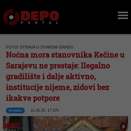
FOTO/ STRAVA U STAROM GRADU
Noćna mora stanovnika Kečine u
Sarajevu ne prestaje: Ilegalno
gradilište i dalje aktivno,
institucije nijeme, zidovi bez
ikakve potpore
11.05.26, 17:37h
Hronika