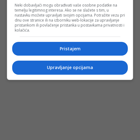
Neki dobavljači mogu obrađivati vaše osobne podatke na
temelju legitimnog interesa. Ako se ne slažete s tim, u
nastavku možete upravljati svojim opcijama. Potražite vezu pri
dnu ove stranice ili na izborniku web-lokacije za upravljanje
pristankom ili povlačenje pristanka u postavkama privatnosti i
kolačića.
Pristajem
Upravljanje opcijama