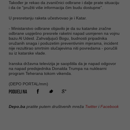
Također je rekao da zvaničnici odbrane i dalje prate situaciju
i da će "pružiti više informacija čim budu dostupne".
U presretanju raketa učestvovao je i Katar.
- Ministarstvo odbrane objavilo je da su katarske zračne
odbrane uspješno presrele raketni napad usmjeren na vojnu
bazu Al Udeid. Zahvaljujući Bogu, budnosti pripadnika
oružanih snaga i poduzetim preventivnim mjerama, incident
nije rezultirao smrtnim slučajevima niti povredama - poručili
su iz katarske vlade.
Iranska državna televizija je saopštila da je napad odgovor
na napad predsjednika Donalda Trumpa na nuklearni
program Teherana tokom vikenda.
(DEPO PORTAL/mm)
PODIJELI NA
Depo.ba
pratite putem društvenih mreža
Twitter
i
Facebook