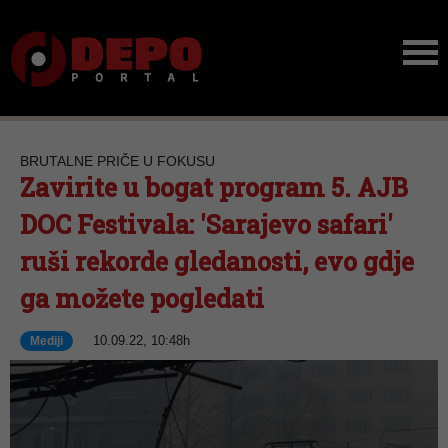
BRUTALNE PRIČE U FOKUSU
Zavirite u bogat program 5. AJB
DOC Festivala: 'Sarajevo safari'
ruši rekorde gledanosti, evo gdje
ga možete pogledati
10.09.22, 10:48h
Mediji