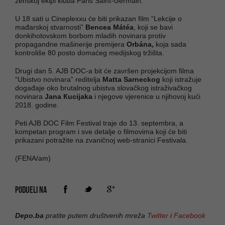
ženskoj ekipi kluba Paris Saint-Germain.
U 18 sati u Cineplexxu će biti prikazan film “Lekcije o
mađarskoj stvarnosti”
Bencea Mátéa
, koji se bavi
donkihotovskom borbom mladih novinara protiv
propagandne mašinerije premijera
Orbána,
koja sada
kontroliše 80 posto domaćeg medijskog tržišta.
Drugi dan 5. AJB DOC-a bit će završen projekcijom filma
“Ubistvo novinara” reditelja
Matta Sarneckog
koji istražuje
događaje oko brutalnog ubistva slovačkog istraživačkog
novinara
Jana Кucijaka
i njegove vjerenice u njihovoj kući
2018. godine.
Peti AJB DOC Film Festival traje do 13. septembra, a
kompetan program i sve detalje o filmovima koji će biti
prikazani potražite na zvaničnoj web-stranici Festivala.
(FENA/am)
PODIJELI NA
Depo.ba
pratite putem društvenih mreža
Twitter
i
Facebook