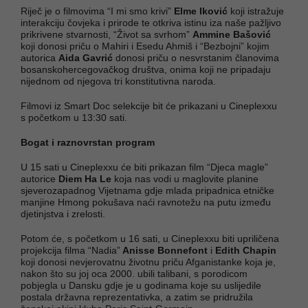
Riječ je o filmovima “I mi smo krivi”
Elme Iković
koji istražuje
interakciju čovjeka i prirode te otkriva istinu iza naše pažljivo
prikrivene stvarnosti, “Život sa svrhom”
Ammine Bašović
koji donosi priču o Mahiri i Esedu Ahmiš i “Bezbojni” kojim
autorica
Aida Gavrić
donosi priču o nesvrstanim članovima
bosanskohercegovačkog društva, onima koji ne pripadaju
nijednom od njegova tri konstitutivna naroda.
Filmovi iz Smart Doc selekcije bit će prikazani u Cineplexxu
s početkom u 13:30 sati.
Bogat i raznovrstan program
U 15 sati u Cineplexxu će biti prikazan film “Djeca magle”
autorice
Diem Ha Le
koja nas vodi u maglovite planine
sjeverozapadnog Vijetnama gdje mlada pripadnica etničke
manjine Hmong pokušava naći ravnotežu na putu između
djetinjstva i zrelosti.
Potom će, s početkom u 16 sati, u Cineplexxu biti upriličena
projekcija filma “Nadia”
Anisse Bonnefont
i
Edith Chapin
koji donosi nevjerovatnu životnu priču Afganistanke koja je,
nakon što su joj oca 2000. ubili talibani, s porodicom
pobjegla u Dansku gdje je u godinama koje su uslijedile
postala državna reprezentativka, a zatim se pridružila