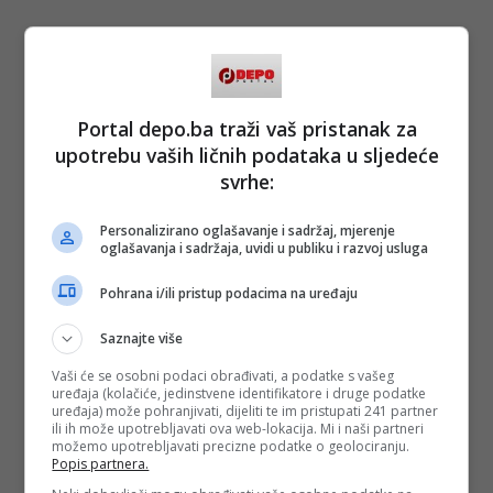
Portal depo.ba traži vaš pristanak za
#ajb doc
#sarajevo safari
#filmovi
#smart
doc
#dokumentarac
upotrebu vaših ličnih podataka u sljedeće
svrhe:
Personalizirano oglašavanje i sadržaj, mjerenje
oglašavanja i sadržaja, uvidi u publiku i razvoj usluga
Pohrana i/ili pristup podacima na uređaju
Saznajte više
Vaši će se osobni podaci obrađivati, a podatke s vašeg
uređaja (kolačiće, jedinstvene identifikatore i druge podatke
uređaja) može pohranjivati, dijeliti te im pristupati 241 partner
ili ih može upotrebljavati ova web-lokacija. Mi i naši partneri
možemo upotrebljavati precizne podatke o geolociranju.
Popis partnera.