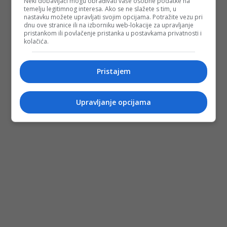
Neki dobavljači mogu obrađivati vaše osobne podatke na
temelju legitimnog interesa. Ako se ne slažete s tim, u
nastavku možete upravljati svojim opcijama. Potražite vezu pri
dnu ove stranice ili na izborniku web-lokacije za upravljanje
pristankom ili povlačenje pristanka u postavkama privatnosti i
kolačića.
Pristajem
Upravljanje opcijama