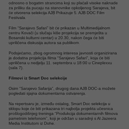
odnosno o bogatim strancima koji su plaćali visoke naknade
za priliku da pucaju na stanovnike opkoljenog Sarajeva, bit
će otvorena selekcija AJB Prikazuje 5. AJB DOC Film
Festivala.
Film “Sarajevo Safari” bit će prikazan u Multimedijalnom
centru Kovači (u slučaju kiše projekcija se premješta u
Bosanski kulturni centar) u 20.30, nakon čega će biti
upriličena diskusija autora sa publikom.
Podsjećamo, zbog ogromnog interesa javnosti organizirana
je dodatna projekcija filma “Sarajevo Safari”, koja će biti
upriličena u nedjelju 11. septembra u 18:00 u Cineplexxu
(sala 7).
Filmovi iz Smart Doc selekcije
Osim “Sarajevo Safarija”, drugog dana AJB DOC-a možete
pogledati sjajna dokumentarna ostvarenja.
Na repertoaru je, između ostalog, Smart Doc selekcija u
sklopu koje će biti prikazana tri najbolja projekta učesnica
prošlogodišnjeg treninga “Produkcija dokumentarnih filmova
pametnim telefonom”, koji je održan u saradnji s Al Jazeera
Media Institutom iz Dohe.