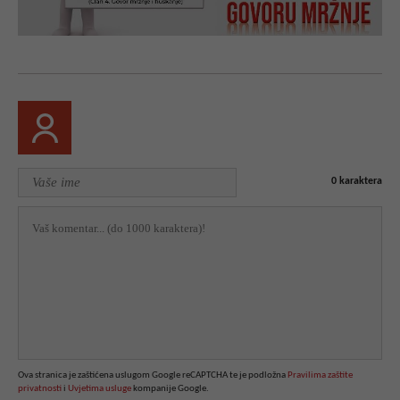
0
karaktera
Ova stranica je zaštićena uslugom Google reCAPTCHA te je podložna
Pravilima zaštite
privatnosti
i
Uvjetima usluge
kompanije Google.