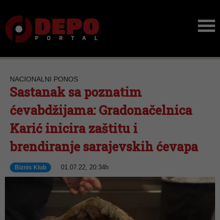
NACIONALNI PONOS
Sastanak sa poznatim
ćevabdžijama: Gradonačelnica
Karić inicira zaštitu i
brendiranje sarajevskih ćevapa
01.07.22, 20:34h
Biznis Klub