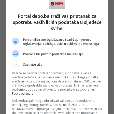
Portal depo.ba traži vaš pristanak za
upotrebu vaših ličnih podataka u sljedeće
svrhe:
Personalizirano oglašavanje i sadržaj, mjerenje
oglašavanja i sadržaja, uvidi u publiku i razvoj usluga
Pohrana i/ili pristup podacima na uređaju
Saznajte više
Vaši će se osobni podaci obrađivati, a podatke s vašeg
uređaja (kolačiće, jedinstvene identifikatore i druge podatke
uređaja) može pohranjivati, dijeliti te im pristupati 241 partner
ili ih može upotrebljavati ova web-lokacija. Mi i naši partneri
možemo upotrebljavati precizne podatke o geolociranju.
Popis partnera.
Neki dobavljači mogu obrađivati vaše osobne podatke na
temelju legitimnog interesa. Ako se ne slažete s tim, u
nastavku možete upravljati svojim opcijama. Potražite vezu pri
dnu ove stranice ili na izborniku web-lokacije za upravljanje