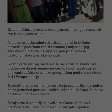
Gradonačelnica je istakla da registracije traju godinama, ali
sve je to vrijedno truda.
Aktuelna gradska administracija će, poručila je Karić,
nastaviti s podrškom zaštiti i promociji najpoznatijeg
sarajevskog brenda, ćevapa s ciljem jačanja naše
gastronomske i turističke ponude.
Sudionici današnjeg sastanka su se složili da imamo sve
preduslove da pokrenemo proces koji vodi registraciji za
dobivanje zaštićene oznake geografskog porijekla na nivou
BiH i Evropske unije.
Sljedeći korak je formiranje udruženja ćevabdžija koje jedino
može pokrenuti postupak zaštite, pri čemu će Grad Sarajevo
pružiti svu potrebnu pomoć.
Sarajevske ćevabdžije zahvalile su Gradu Sarajevu i
gradonačelnici Karić na pokrenutoj inicijativi i podršci.