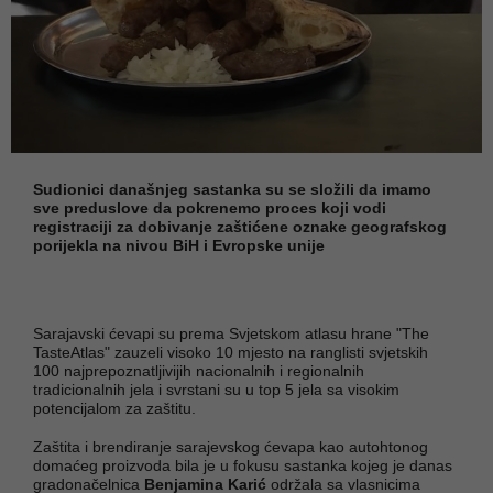
Sudionici današnjeg sastanka su se složili da imamo
sve preduslove da pokrenemo proces koji vodi
registraciji za dobivanje zaštićene oznake geografskog
porijekla na nivou BiH i Evropske unije
Sarajavski ćevapi su prema Svjetskom atlasu hrane "The
TasteAtlas" zauzeli visoko 10 mjesto na ranglisti svjetskih
100 najprepoznatljivijih nacionalnih i regionalnih
tradicionalnih jela i svrstani su u top 5 jela sa visokim
potencijalom za zaštitu.
Zaštita i brendiranje sarajevskog ćevapa kao autohtonog
domaćeg proizvoda bila je u fokusu sastanka kojeg je danas
gradonačelnica
Benjamina Karić
održala sa vlasnicima