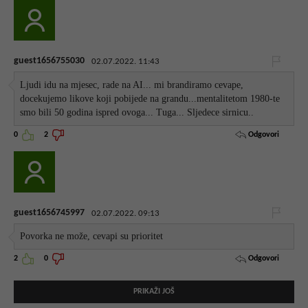
guest1656755030
02.07.2022. 11:43
Ljudi idu na mjesec, rade na AI... mi brandiramo cevape,
docekujemo likove koji pobijede na grandu...mentalitetom 1980-te
smo bili 50 godina ispred ovoga... Tuga... Sljedece sirnicu..
Odgovori
0
2
guest1656745997
02.07.2022. 09:13
Povorka ne može, cevapi su prioritet
Odgovori
2
0
PRIKAŽI JOŠ