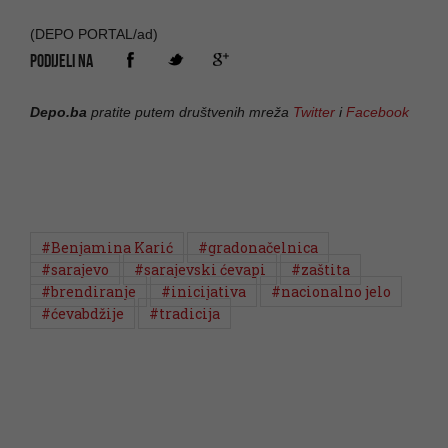
(DEPO PORTAL/ad)
PODIJELI NA
Depo.ba
pratite putem društvenih mreža
Twitter
i
Facebook
#Benjamina Karić
#gradonačelnica
#sarajevo
#sarajevski ćevapi
#zaštita
#brendiranje
#inicijativa
#nacionalno jelo
#ćevabdžije
#tradicija