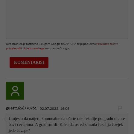
Ova stranica je zaštićena uslugom Google reCAPTCHA te je podložna
Pravilima zaštite
privatnosti
i
Uvjetima usluge
kompanije Google.
guest1656770761
02.07.2022. 16:06
Umjesto da natjera komunalne da očiste one fekalije po gradu ona se
bavi ćevapima. A grad smrdi. Kako da usred smrada fekalija čovjek
jede ćevape?