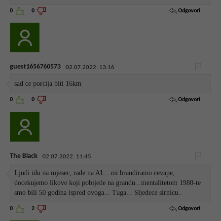
Odgovori
0
0
guest1656760573
02.07.2022. 13:16
sad ce porcija biti 16km
Odgovori
0
0
The Black
02.07.2022. 11:45
Ljudi idu na mjesec, rade na AI... mi brandiramo cevape,
docekujemo likove koji pobijede na grandu...mentalitetom 1980-te
smo bili 50 godina ispred ovoga... Tuga... Sljedece sirnicu..
Odgovori
0
2