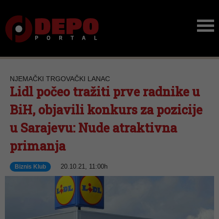
NJEMAČKI TRGOVAČKI LANAC
Lidl počeo tražiti prve radnike u
BiH, objavili konkurs za pozicije
u Sarajevu: Nude atraktivna
primanja
20.10.21, 11:00h
Biznis Klub