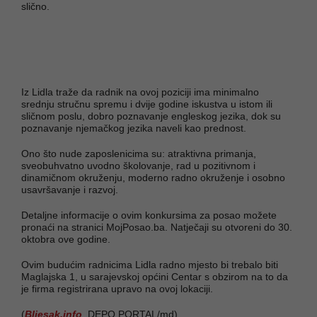
slično.
Iz Lidla traže da radnik na ovoj poziciji ima minimalno
srednju stručnu spremu i dvije godine iskustva u istom ili
sličnom poslu, dobro poznavanje engleskog jezika, dok su
poznavanje njemačkog jezika naveli kao prednost.
Ono što nude zaposlenicima su: atraktivna primanja,
sveobuhvatno uvodno školovanje, rad u pozitivnom i
dinamičnom okruženju, moderno radno okruženje i osobno
usavršavanje i razvoj.
Detaljne informacije o ovim konkursima za posao možete
pronaći na stranici MojPosao.ba. Natječaji su otvoreni do 30.
oktobra ove godine.
Ovim budućim radnicima Lidla radno mjesto bi trebalo biti
Maglajska 1, u sarajevskoj općini Centar s obzirom na to da
je firma registrirana upravo na ovoj lokaciji.
(
Bljesak.info
, DEPO PORTAL/md)