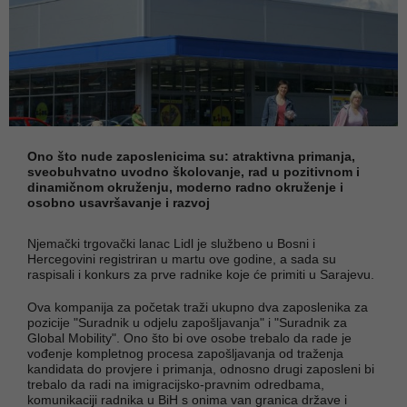
Ono što nude zaposlenicima su: atraktivna primanja,
sveobuhvatno uvodno školovanje, rad u pozitivnom i
dinamičnom okruženju, moderno radno okruženje i
osobno usavršavanje i razvoj
Njemački trgovački lanac Lidl je službeno u Bosni i
Hercegovini registriran u martu ove godine, a sada su
raspisali i konkurs za prve radnike koje će primiti u Sarajevu.
Ova kompanija za početak traži ukupno dva zaposlenika za
pozicije "Suradnik u odjelu zapošljavanja" i "Suradnik za
Global Mobility". Ono što bi ove osobe trebalo da rade je
vođenje kompletnog procesa zapošljavanja od traženja
kandidata do provjere i primanja, odnosno drugi zaposleni bi
trebalo da radi na imigracijsko-pravnim odredbama,
komunikaciji radnika u BiH s onima van granica države i