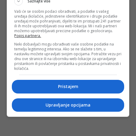
Saznajte više
Vaši će se osobni podaci obrađivati, a podatke s vašeg
uređaja (kolačiće, jedinstvene identifikatore i druge podatke
uređaja) može pohranjivati, dijeliti te im pristupati 241 partner
ili ih može upotrebljavati ova web-lokacija. Mi i naši partneri
možemo upotrebljavati precizne podatke o geolociranju.
Popis partnera.
Neki dobavljači mogu obrađivati vaše osobne podatke na
temelju legitimnog interesa. Ako se ne slažete s tim, u
nastavku možete upravljati svojim opcijama. Potražite vezu pri
dnu ove stranice ili na izborniku web-lokacije za upravljanje
pristankom ili povlačenje pristanka u postavkama privatnosti i
kolačića.
Pristajem
Upravljanje opcijama