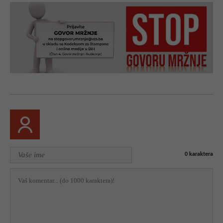
0
karaktera