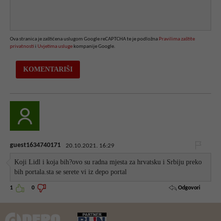
Ova stranica je zaštićena uslugom Google reCAPTCHA te je podložna
Pravilima zaštite
privatnosti
i
Uvjetima usluge
kompanije Google.
guest1634740171
20.10.2021. 16:29
Koji Lidl i koja bih?ovo su radna mjesta za hrvatsku i Srbiju preko
bih portala.sta se serete vi iz depo portal
Odgovori
1
0