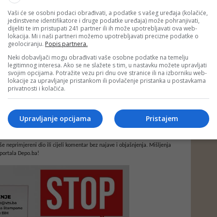
Vaši će se osobni podaci obrađivati, a podatke s vašeg uređaja (kolačiće,
jedinstvene identifikatore i druge podatke uređaja) može pohranjivati,
dijeliti te im pristupati 241 partner ili ih može upotrebljavati ova web-
lokacija. Mi i naši partneri možemo upotrebljavati precizne podatke o
geolociranju.
Popis partnera.
Neki dobavljači mogu obrađivati vaše osobne podatke na temelju
legitimnog interesa. Ako se ne slažete s tim, u nastavku možete upravljati
svojim opcijama. Potražite vezu pri dnu ove stranice ili na izborniku web-
lokacije za upravljanje pristankom ili povlačenje pristanka u postavkama
privatnosti i kolačića.
Upravljanje opcijama
Pristajem
e neprimjereni dio ili cijeli komentar bez najave i objašnjenja. Mišljenja
portala Depo.ba!