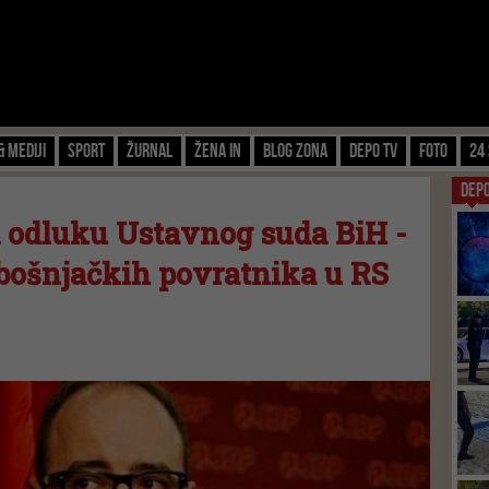
& Mediji
Sport
Žurnal
Žena IN
Blog zona
Depo TV
FOTO
24 
DEP
 odluku Ustavnog suda BiH -
 bošnjačkih povratnika u RS