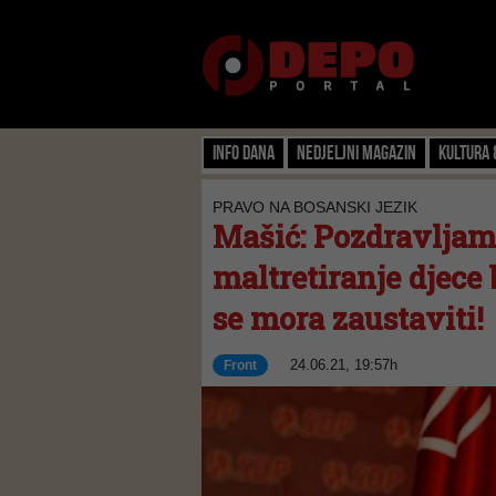
Info dana
Nedjeljni magazin
Kultura 
PRAVO NA BOSANSKI JEZIK
Mašić: Pozdravljam
maltretiranje djece
se mora zaustaviti!
24.06.21, 19:57h
Front