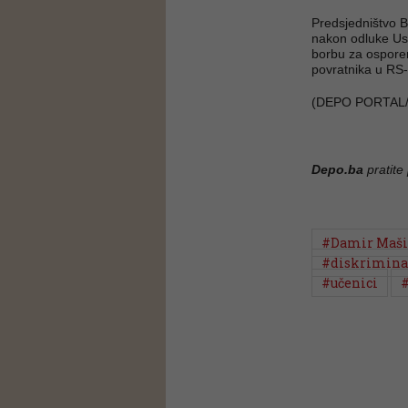
Predsjedništvo B
nakon odluke Ust
borbu za ospore
povratnika u RS-
(DEPO PORTAL/
Depo.ba
pratite
#Damir Maši
#diskrimina
#učenici
#