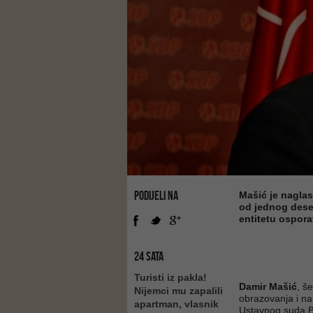
PODIJELI NA
Mašić je naglas
od jednog dese
entitetu ospora
24 SATA
Turisti iz pakla!
Damir Mašić
, š
Nijemci mu zapalili
obrazovanja i na
apartman, vlasnik
Ustavnog suda B