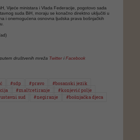
iH, Vijeće ministara i Vlada Federacije, pogotovo sada
avnog suda BiH, moraju se konačno direktno uključiti u
na i onemogućena osnovna ljudska prava bošnjačkih
u.
ad)
 putem društvenih mreža
Twitter
i
Facebook
ć
#sdp
#pravo
#bosanski jezik
cija
#maltretiranje
#konjević polje
ustavni sud
#negiranje
#bošnjačka djeca