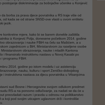
o postojanje diskriminacije za bošnjačke učenike u Konjević
o da borba za prava djece povratnika u RS traje više od
a, od kada se od strane SNSD-ove vlasti u ovom entitetu
i jezik.
e konkretne mjere, kako bi se barem donekle zaštitila
atnika iz Konjević Polja, donesene početkom 2014. godine
stvo obrazovanja i nauke FBiH na čelu sa Mašićem, a u
mskom zajednicom u BiH, Ministarstvom za raseljene osobe
H i Ministarstvom obrazovanja, nauke i mladih Kantona
lo i finansiralo instruktivnu nastavu u Novoj Kasabi po
 i programu FBiH.
mbru 2014. godine po istom modelu i uz asistenciju
obrazovanje, nauku, kulturu i sport Zeničko-dobojskog
je i instruktivna nastava za djecu povratnika u Vrbanjcima
.
stavni sud Bosne i Hercegovine svojom odlukom predmet
 sudu RS-a na ponovno odlučivanje, za nadati se da će u
ut preovladati razum i pravda u odnosu na politikanstvo
a koji pod svojim uticajem uglavnom drži i kontroliše
u.