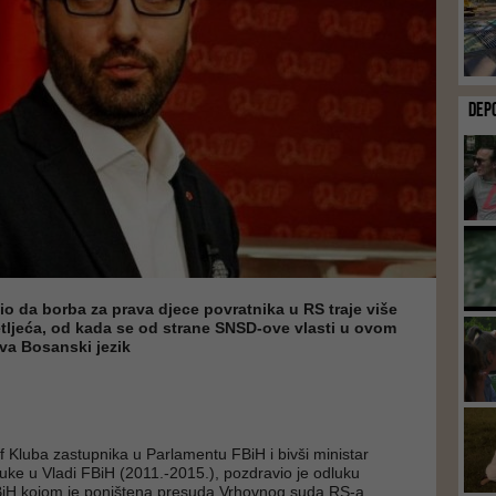
DEP
io da borba za prava djece povratnika u RS traje više
tljeća, od kada se od strane SNSD-ove vlasti u ovom
va Bosanski jezik
ef Kluba zastupnika u Parlamentu FBiH i bivši ministar
uke u Vladi FBiH (2011.-2015.), pozdravio je odluku
iH kojom je poništena presuda Vrhovnog suda RS-a,