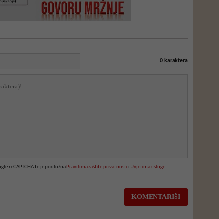
0
karaktera
oogle reCAPTCHA te je podložna
Pravilima zaštite privatnosti
i
Uvjetima usluge