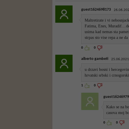
guest1624698173
26.06.202
Maltretirate i vi nebosnjack
Fatima, Enes, Muradif....de 
usima kad nemas sta pametn
strpas sto vise repa a ne d
0
0
alberto gambeti
25.06.2021
u drzavi bosni i hercegovi
hrvatski srbski i crnogorski
1
0
guest16246979
Kako se na bo
casova moj b
0
0