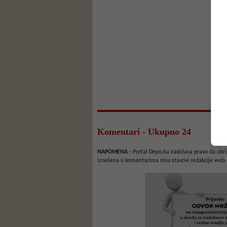
Komentari - Ukupno 24
NAPOMENA
- Portal Depo.ba zadržava pravo da obriš
iznešena u komentarima nisu stavovi redakcije web 