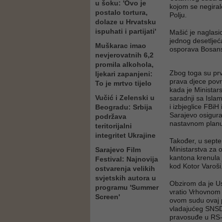
u šoku: 'Ovo je
kojom se negiral
postalo tortura,
Polju.
dolaze u Hrvatsku
ispuhati i partijati'
Mašić je naglasi
jednog desetljeć
Muškarac imao
osporava Bosansk
nevjerovatnih 6,2
promila alkohola,
Zbog toga su prv
ljekari zapanjeni:
prava djece povr
To je mrtvo tijelo
kada je Ministar
Vučić i Zelenski u
saradnji sa Isla
i izbjeglice FBi
Beogradu: Srbija
Sarajevo osigura
podržava
nastavnom planu
teritorijalni
integritet Ukrajine
Također, u septe
Ministarstva za 
Sarajevo Film
kantona krenula 
Festival: Najnovija
kod Kotor Varoši
ostvarenja velikih
svjetskih autora u
Obzirom da je U
programu 'Summer
vratio Vrhovnom
Screen'
ovom sudu ovaj p
vladajućeg SNSD-
pravosuđe u RS-