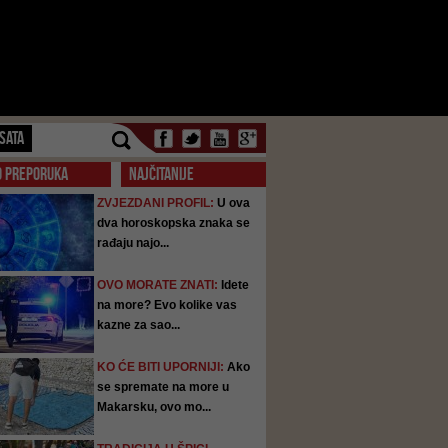
SATA
O PREPORUKA
NAJČITANIJE
ZVJEZDANI PROFIL:
U ova
dva horoskopska znaka se
rađaju najo...
OVO MORATE ZNATI:
Idete
na more? Evo kolike vas
kazne za sao...
KO ĆE BITI UPORNIJI:
Ako
se spremate na more u
Makarsku, ovo mo...