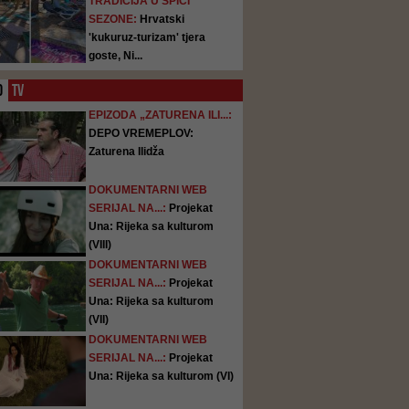
TRADICIJA U ŠPICI
SEZONE:
Hrvatski
'kukuruz-turizam' tjera
goste, Ni...
O
TV
EPIZODA „ZATURENA ILI...:
DEPO VREMEPLOV:
Zaturena Ilidža
DOKUMENTARNI WEB
SERIJAL NA...:
Projekat
Una: Rijeka sa kulturom
(VIII)
DOKUMENTARNI WEB
SERIJAL NA...:
Projekat
Una: Rijeka sa kulturom
(VII)
DOKUMENTARNI WEB
SERIJAL NA...:
Projekat
Una: Rijeka sa kulturom (VI)