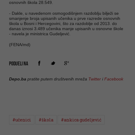
osnovnih škola 28.549.
- Dakle, u navedenom osmogodišnjem razdoblju bilježi se
smanjenje broja upisanih učenika u prve razrede osnovnih
škola u Bosni i Hercegovini, što za razdoblje od 2013. do
danas iznosi 3.489 učenika manje upisanih u osnovne škole
- navela je ministrica Gudeljević.
(FENA/md)
PODIJELI NA
Depo.ba
pratite putem društvenih mreža
Twitter
i
Facebook
#učenici
#škola
#ankica gudeljević