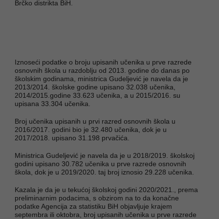
Brčko distrikta BiH.
Iznoseći podatke o broju upisanih učenika u prve razrede
osnovnih škola u razdoblju od 2013. godine do danas po
školskim godinama, ministrica Gudeljević je navela da je
2013/2014. školske godine upisano 32.038 učenika,
2014/2015.godine 33.623 učenika, a u 2015/2016. su
upisana 33.304 učenika.
Broj učenika upisanih u prvi razred osnovnih škola u
2016/2017. godini bio je 32.480 učenika, dok je u
2017/2018. upisano 31.198 prvačića.
Ministrica Gudeljević je navela da je u 2018/2019. školskoj
godini upisano 30.782 učenika u prve razrede osnovnih
škola, dok je u 2019/2020. taj broj iznosio 29.228 učenika.
Kazala je da je u tekućoj školskoj godini 2020/2021., prema
preliminarnim podacima, s obzirom na to da konačne
podatke Agencija za statistiku BiH objavljuje krajem
septembra ili oktobra, broj upisanih učenika u prve razrede