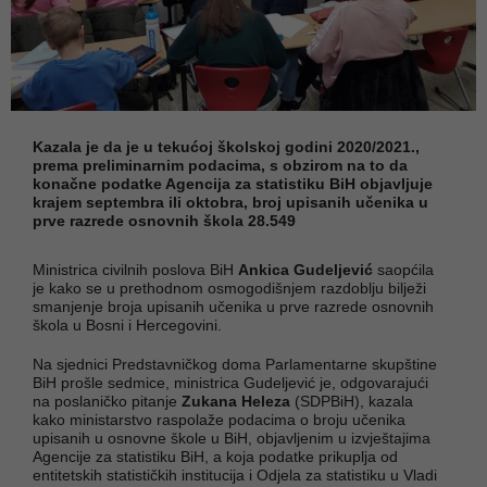
Kazala je da je u tekućoj školskoj godini 2020/2021.,
prema preliminarnim podacima, s obzirom na to da
konačne podatke Agencija za statistiku BiH objavljuje
krajem septembra ili oktobra, broj upisanih učenika u
prve razrede osnovnih škola 28.549
Ministrica civilnih poslova BiH
Ankica Gudeljević
saopćila
je kako se u prethodnom osmogodišnjem razdoblju bilježi
smanjenje broja upisanih učenika u prve razrede osnovnih
škola u Bosni i Hercegovini.
Na sjednici Predstavničkog doma Parlamentarne skupštine
BiH prošle sedmice, ministrica Gudeljević je, odgovarajući
na poslaničko pitanje
Zukana Heleza
(SDPBiH), kazala
kako ministarstvo raspolaže podacima o broju učenika
upisanih u osnovne škole u BiH, objavljenim u izvještajima
Agencije za statistiku BiH, a koja podatke prikuplja od
entitetskih statističkih institucija i Odjela za statistiku u Vladi