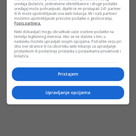
uređaja (kolačiće, jedinstvene identifikatore i druge podatke
uređaja) može pohranjivati, dijeliti te im pristupati 241 partner
ili ih može upotrebljavati ova web-lokacija. Mi i naši partneri
možemo upotrebljavati precizne podatke o geolociranju.
Popis partnera.
Neki dobavljači mogu obrađivati vaše osobne podatke na
temelju legitimnog interesa. Ako se ne slažete s tim, u
nastavku možete upravljati svojim opcijama. Potražite vezu pri
dnu ove stranice ili na izborniku web-lokacije za upravljanje
pristankom ili povlačenje pristanka u postavkama privatnosti i
kolačića.
Pristajem
Upravljanje opcijama