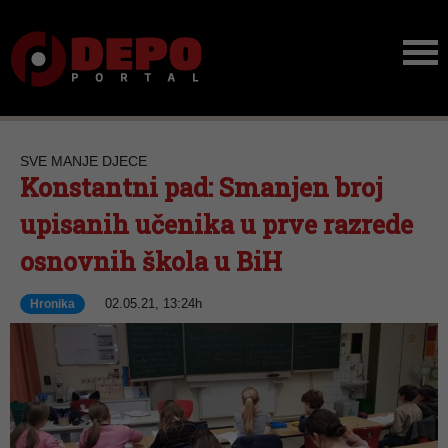
SVE MANJE DJECE
Konstantni pad: Smanjen broj
upisanih učenika u prve razrede
osnovnih škola u BiH
02.05.21, 13:24h
Hronika