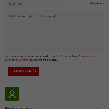
0
karaktera
Ova stranica je zaštićena uslugom Google reCAPTCHA te je podložna
Pravilima zaštite
privatnosti
i
Uvjetima usluge
kompanije Google.
Лиска
03.05.2021. 14:09