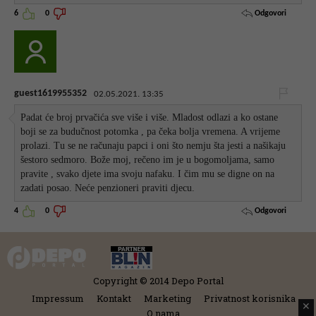
Odgovori
6
0
guest1619955352
02.05.2021. 13:35
Padat će broj prvačića sve više i više. Mladost odlazi a ko ostane
boji se za budučnost potomka , pa čeka bolja vremena. A vrijeme
prolazi. Tu se ne računaju papci i oni što nemju šta jesti a našikaju
šestoro sedmoro. Bože moj, rečeno im je u bogomoljama, samo
pravite , svako djete ima svoju nafaku. I čim mu se digne on na
zadati posao. Neće penzioneri praviti djecu.
Odgovori
4
0
Copyright © 2014 Depo Portal
Impressum
Kontakt
Marketing
Privatnost korisnika
✕
O nama