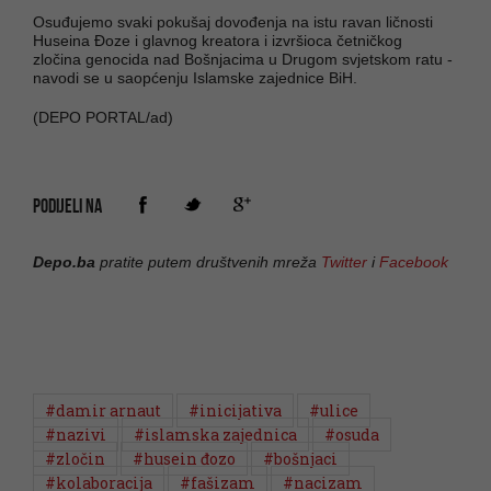
Osuđujemo svaki pokušaj dovođenja na istu ravan ličnosti
Huseina Đoze i glavnog kreatora i izvršioca četničkog
zločina genocida nad Bošnjacima u Drugom svjetskom ratu -
navodi se u saopćenju Islamske zajednice BiH.
(DEPO PORTAL/ad)
PODIJELI NA
Depo.ba
pratite putem društvenih mreža
Twitter
i
Facebook
#damir arnaut
#inicijativa
#ulice
#nazivi
#islamska zajednica
#osuda
#zločin
#husein đozo
#bošnjaci
#kolaboracija
#fašizam
#nacizam