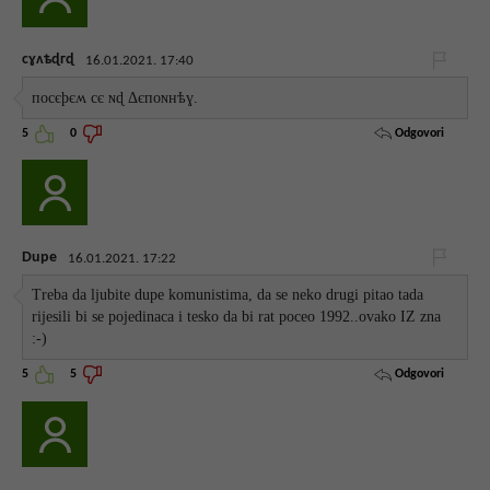
сɣʌѣɖгɖ
16.01.2021. 17:40
посєϸєʍ сє ɴɖ Δєпоɴнѣɣ.
Odgovori
5
0
Dupe
16.01.2021. 17:22
Treba da ljubite dupe komunistima, da se neko drugi pitao tada
rijesili bi se pojedinaca i tesko da bi rat poceo 1992..ovako IZ zna
:-)
Odgovori
5
5