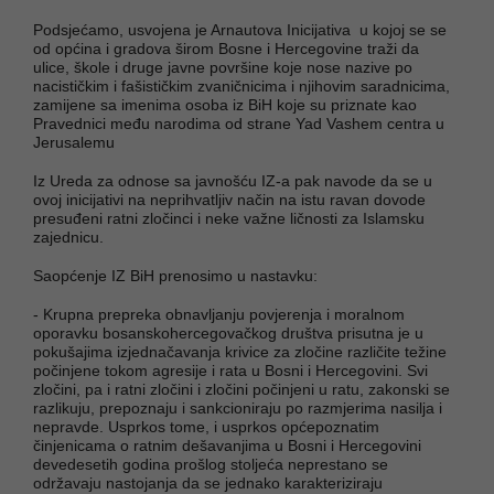
Podsjećamo, usvojena je Arnautova Inicijativa u kojoj se se
od općina i gradova širom Bosne i Hercegovine traži da
ulice, škole i druge javne površine koje nose nazive po
nacističkim i fašističkim zvaničnicima i njihovim saradnicima,
zamijene sa imenima osoba iz BiH koje su priznate kao
Pravednici među narodima od strane Yad Vashem centra u
Jerusalemu
Iz Ureda za odnose sa javnošću IZ-a pak navode da se u
ovoj inicijativi na neprihvatljiv način na istu ravan dovode
presuđeni ratni zločinci i neke važne ličnosti za Islamsku
zajednicu.
Saopćenje IZ BiH prenosimo u nastavku:
- Krupna prepreka obnavljanju povjerenja i moralnom
oporavku bosanskohercegovačkog društva prisutna je u
pokušajima izjednačavanja krivice za zločine različite težine
počinjene tokom agresije i rata u Bosni i Hercegovini. Svi
zločini, pa i ratni zločini i zločini počinjeni u ratu, zakonski se
razlikuju, prepoznaju i sankcioniraju po razmjerima nasilja i
nepravde. Usprkos tome, i usprkos općepoznatim
činjenicama o ratnim dešavanjima u Bosni i Hercegovini
devedesetih godina prošlog stoljeća neprestano se
održavaju nastojanja da se jednako karakteriziraju