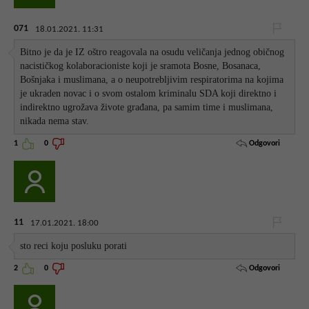
071
18.01.2021. 11:31
Bitno je da je IZ oštro reagovala na osudu veličanja jednog običnog
nacističkog kolaboracioniste koji je sramota Bosne, Bosanaca,
Bošnjaka i muslimana, a o neupotrebljivim respiratorima na kojima
je ukraden novac i o svom ostalom kriminalu SDA koji direktno i
indirektno ugrožava živote građana, pa samim time i muslimana,
nikada nema stav.
Odgovori
1
0
11
17.01.2021. 18:00
sto reci koju posluku porati
Odgovori
2
0