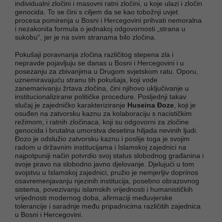
individualni zločini i masovni ratni zločini, u koje ulazi i zločin
genocida. To se čini s ciljem da se kao tobožnji uvjet
procesa pomirenja u Bosni i Hercegovini prihvati nemoralna
i nezakonita formula o jednakoj odgovornosti „strana u
sukobu“, jer je na svim stranama bilo zločina.
Pokušaji poravnanja zločina različitog stepena zla i
nepravde pojavljuju se danas u Bosni i Hercegovini i u
posezanju za zbivanjima u Drugom svjetskom ratu. Oporu,
uznemiravajuću stranu tih pokušaja, koji vode
zanemarivanju žrtava zločina, čini njihovo uključivanje u
institucionalizirane političke procedure. Posljednji takav
slučaj je zajedničko karakteriziranje
Huseina Đoze
, koji je
osuđen na zatvorsku kaznu za kolaboraciju s nacističkim
režimom, i ratnih zločinaca, koji su odgovorni za zločine
genocida i brutalna umorstva desetina hiljada nevinih ljudi.
Đozo je odslužio zatvorsku kaznu i poslije toga je svojim
radom u državnim institucijama i Islamskoj zajednici na
najpotpuniji način potvrdio svoj status slobodnog građanina i
svoje pravo na slobodno javno djelovanje. Djelujući u tom
svojstvu u Islamskoj zajednici, pružio je nemjerljiv doprinos
osavremenjavanju njezinih institucija, posebno obrazovnog
sistema, povezivanju islamskih vrijednosti i humanističkih
vrijednosti modernog doba, afirmaciji međuvjerske
tolerancije i saradnje među pripadnicima različitih zajednica
u Bosni i Hercegovini.