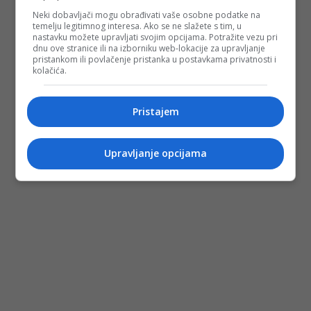
Neki dobavljači mogu obrađivati vaše osobne podatke na
temelju legitimnog interesa. Ako se ne slažete s tim, u
nastavku možete upravljati svojim opcijama. Potražite vezu pri
dnu ove stranice ili na izborniku web-lokacije za upravljanje
pristankom ili povlačenje pristanka u postavkama privatnosti i
kolačića.
Pristajem
Upravljanje opcijama