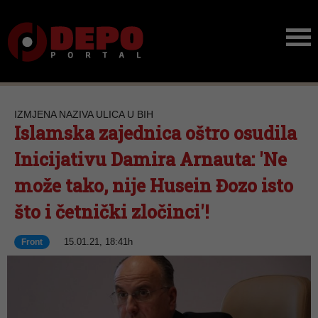
IZMJENA NAZIVA ULICA U BIH
Islamska zajednica oštro osudila
Inicijativu Damira Arnauta: 'Ne
može tako, nije Husein Đozo isto
što i četnički zločinci'!
15.01.21, 18:41h
Front