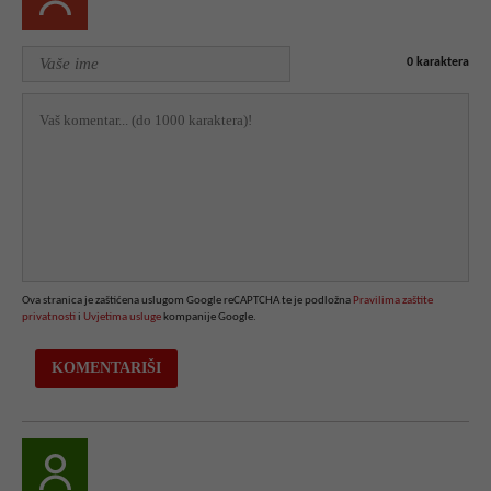
0
karaktera
Ova stranica je zaštićena uslugom Google reCAPTCHA te je podložna
Pravilima zaštite
privatnosti
i
Uvjetima usluge
kompanije Google.