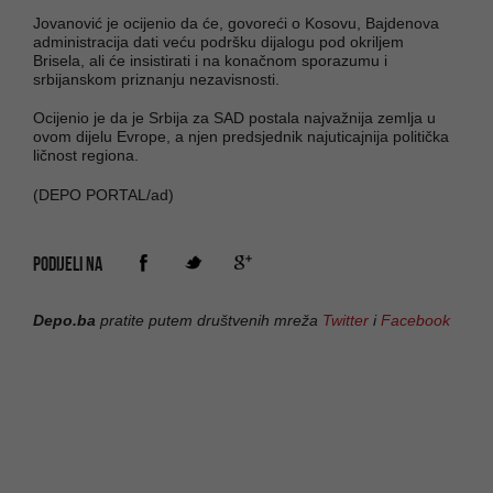
Jovanović je ocijenio da će, govoreći o Kosovu, Bajdenova
administracija dati veću podršku dijalogu pod okriljem
Brisela, ali će insistirati i na konačnom sporazumu i
srbijanskom priznanju nezavisnosti.
Ocijenio je da je Srbija za SAD postala najvažnija zemlja u
ovom dijelu Evrope, a njen predsjednik najuticajnija politička
ličnost regiona.
(DEPO PORTAL/ad)
PODIJELI NA
Depo.ba
pratite putem društvenih mreža
Twitter
i
Facebook