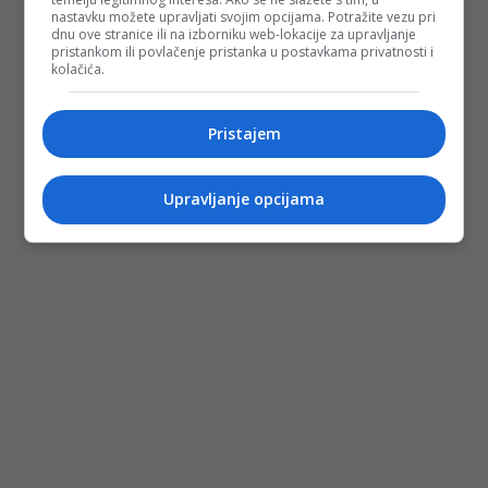
nastavku možete upravljati svojim opcijama. Potražite vezu pri
dnu ove stranice ili na izborniku web-lokacije za upravljanje
pristankom ili povlačenje pristanka u postavkama privatnosti i
kolačića.
Pristajem
Upravljanje opcijama