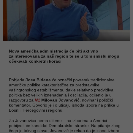
Nova američka administracija će biti aktivno
zainteresovana za naš region te se u tom smislu mogu
očekivati konkretni koraci
Pobjeda
Joea Bidena
će označiti povratak tradicionalne
američke politike katakteristične za predstavnike
vašingtonskog establišmenta, dakle relativno predvidiva
politika bez velikih iznenađenja i oscilacija, ocijenio je u
razgovoru za
N1
Milovan Jovanović
, novinar i politički
komentator. Govorio je i o uticaju ishoda izbora na prilike u
Bosni i Hercegovini i regionu.
Za Jovanovića nema dileme – na izborima u Americi
pobijedit će kandidat Demokratske stranke. Na pitanje zbog
čega je takvog stava, Jovanović je rekao da je ishod izbora