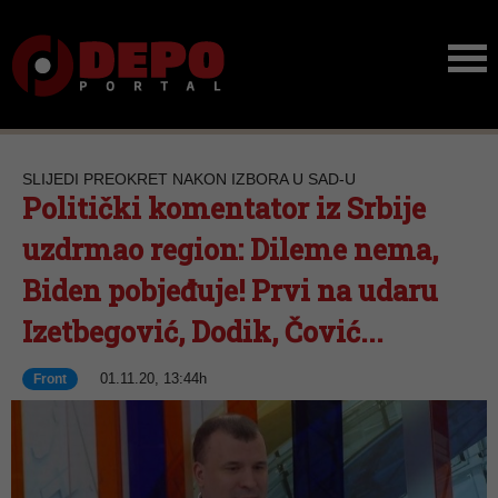
SLIJEDI PREOKRET NAKON IZBORA U SAD-U
Politički komentator iz Srbije
uzdrmao region: Dileme nema,
Biden pobjeđuje! Prvi na udaru
Izetbegović, Dodik, Čović...
01.11.20, 13:44h
Front