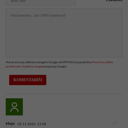
0
karaktera
Ova stranica je zaštićena uslugom Google reCAPTCHA te je podložna
Pravilima zaštite
privatnosti
i
Uvjetima usluge
kompanije Google.
Mujo
02.11.2020. 13:58