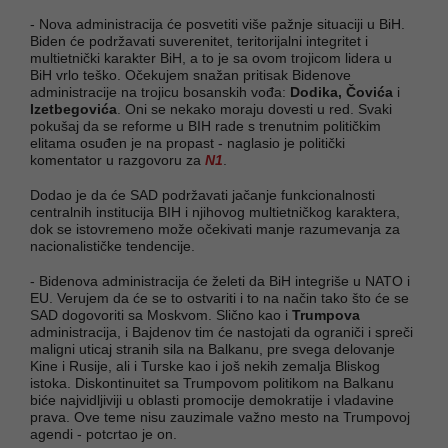
- Nova administracija će posvetiti više pažnje situaciji u BiH.
Biden će podržavati suverenitet, teritorijalni integritet i
multietnički karakter BiH, a to je sa ovom trojicom lidera u
BiH vrlo teško. Očekujem snažan pritisak Bidenove
administracije na trojicu bosanskih vođa:
Dodika, Čovića
i
Izetbegovića
. Oni se nekako moraju dovesti u red. Svaki
pokušaj da se reforme u BIH rade s trenutnim političkim
elitama osuđen je na propast - naglasio je politički
komentator u razgovoru za
N1
.
Dodao je da će SAD podržavati jačanje funkcionalnosti
centralnih institucija BIH i njihovog multietničkog karaktera,
dok se istovremeno može očekivati manje razumevanja za
nacionalističke tendencije.
- Bidenova administracija će želeti da BiH integriše u NATO i
EU. Verujem da će se to ostvariti i to na način tako što će se
SAD dogovoriti sa Moskvom. Slično kao i
Trumpova
administracija, i Bajdenov tim će nastojati da ograniči i spreči
maligni uticaj stranih sila na Balkanu, pre svega delovanje
Kine i Rusije, ali i Turske kao i još nekih zemalja Bliskog
istoka. Diskontinuitet sa Trumpovom politikom na Balkanu
biće najvidljiviji u oblasti promocije demokratije i vladavine
prava. Ove teme nisu zauzimale važno mesto na Trumpovoj
agendi - potcrtao je on.