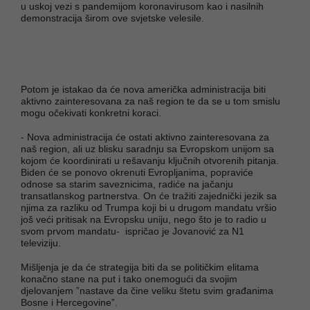
u uskoj vezi s pandemijom koronavirusom kao i nasilnih
demonstracija širom ove svjetske velesile.
Potom je istakao da će nova američka administracija biti
aktivno zainteresovana za naš region te da se u tom smislu
mogu očekivati konkretni koraci.
- Nova administracija će ostati aktivno zainteresovana za
naš region, ali uz blisku saradnju sa Evropskom unijom sa
kojom će koordinirati u rešavanju ključnih otvorenih pitanja.
Biden će se ponovo okrenuti Evropljanima, popraviće
odnose sa starim saveznicima, radiće na jačanju
transatlanskog partnerstva. On će tražiti zajednički jezik sa
njima za razliku od Trumpa koji bi u drugom mandatu vršio
još veći pritisak na Evropsku uniju, nego što je to radio u
svom prvom mandatu- ispričao je Jovanović za N1
televiziju.
Mišljenja je da će strategija biti da se političkim elitama
konačno stane na put i tako onemogući da svojim
djelovanjem ”nastave da čine veliku štetu svim građanima
Bosne i Hercegovine”.