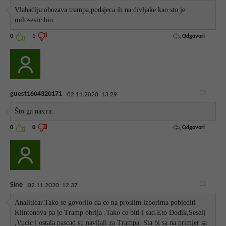
Vlahadija obozava trampa,podsjeca ih na divljake kao sto je
milosevic bio.
Odgovori
0
1
guest1604320171
02.11.2020. 13:29
Što ga nas.ra.
Odgovori
0
0
Sine
02.11.2020. 12:37
Analiticar.Tako se govorilo da ce na proslim izborima pobjediti
Klintonova pa je Tramp obrija .Tako ce biti i sad.Eto Dodik,Seselj
,Vucic i ostala pascad su navijali za Trampa. Sta bi sa na primjer sa