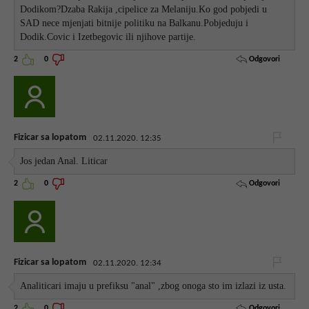
Dodikom?Dzaba Rakija ,cipelice za Melaniju.Ko god pobjedi u
SAD nece mjenjati bitnije politiku na Balkanu.Pobjeduju i
Dodik.Covic i Izetbegovic ili njihove partije.
Odgovori
2
0
Fizicar sa lopatom
02.11.2020. 12:35
Jos jedan Anal. Liticar
Odgovori
2
0
Fizicar sa lopatom
02.11.2020. 12:34
Analiticari imaju u prefiksu "anal" ,zbog onoga sto im izlazi iz usta.
Odgovori
2
0