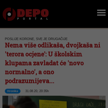
POSLIJE KORONE, SVE JE DRUGAČIJE
Nema više odlikaša, dvojkaša ni
'terora ocjene': U školskim
klupama zavladat će 'novo
normalno', a ono
podrazumijeva...
31.08.20, 20:35h
Hronika