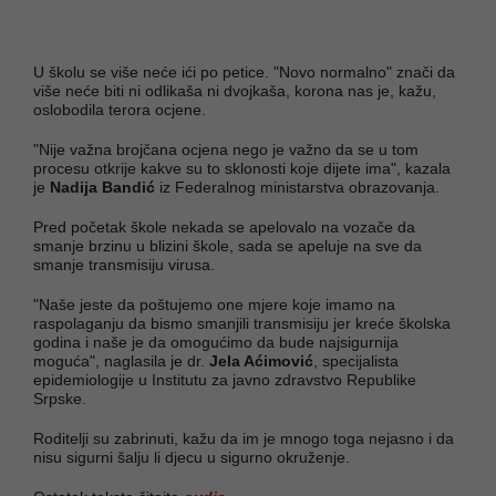
U školu se više neće ići po petice. "Novo normalno" znači da
više neće biti ni odlikaša ni dvojkaša, korona nas je, kažu,
oslobodila terora ocjene.
"Nije važna brojčana ocjena nego je važno da se u tom
procesu otkrije kakve su to sklonosti koje dijete ima", kazala
je
Nadija Bandić
iz Federalnog ministarstva obrazovanja.
Pred početak škole nekada se apelovalo na vozače da
smanje brzinu u blizini škole, sada se apeluje na sve da
smanje transmisiju virusa.
"Naše jeste da poštujemo one mjere koje imamo na
raspolaganju da bismo smanjili transmisiju jer kreće školska
godina i naše je da omogućimo da bude najsigurnija
moguća", naglasila je dr.
Jela Aćimović
, specijalista
epidemiologije u Institutu za javno zdravstvo Republike
Srpske.
Roditelji su zabrinuti, kažu da im je mnogo toga nejasno i da
nisu sigurni šalju li djecu u sigurno okruženje.