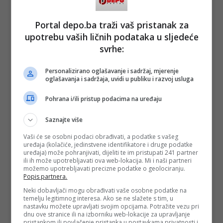
Portal depo.ba traži vaš pristanak za
upotrebu vaših ličnih podataka u sljedeće
svrhe:
Personalizirano oglašavanje i sadržaj, mjerenje
oglašavanja i sadržaja, uvidi u publiku i razvoj usluga
Pohrana i/ili pristup podacima na uređaju
Saznajte više
Vaši će se osobni podaci obrađivati, a podatke s vašeg
uređaja (kolačiće, jedinstvene identifikatore i druge podatke
uređaja) može pohranjivati, dijeliti te im pristupati 241 partner
ili ih može upotrebljavati ova web-lokacija. Mi i naši partneri
možemo upotrebljavati precizne podatke o geolociranju.
Popis partnera.
Neki dobavljači mogu obrađivati vaše osobne podatke na
temelju legitimnog interesa. Ako se ne slažete s tim, u
nastavku možete upravljati svojim opcijama. Potražite vezu pri
dnu ove stranice ili na izborniku web-lokacije za upravljanje
pristankom ili povlačenje pristanka u postavkama privatnosti i