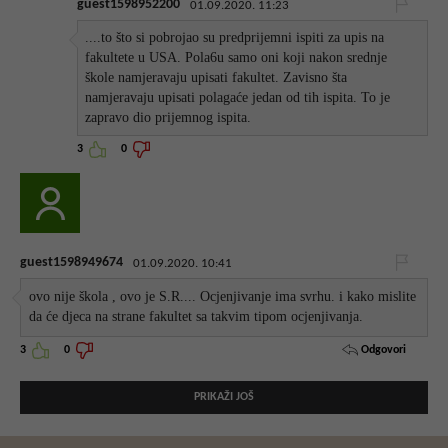
guest1598952200
01.09.2020. 11:23
....to što si pobrojao su predprijemni ispiti za upis na
fakultete u USA. Pola6u samo oni koji nakon srednje
škole namjeravaju upisati fakultet. Zavisno šta
namjeravaju upisati polagaće jedan od tih ispita. To je
zapravo dio prijemnog ispita.
3
0
guest1598949674
01.09.2020. 10:41
ovo nije škola , ovo je S.R.... Ocjenjivanje ima svrhu. i kako mislite
da će djeca na strane fakultet sa takvim tipom ocjenjivanja.
Odgovori
3
0
PRIKAŽI JOŠ