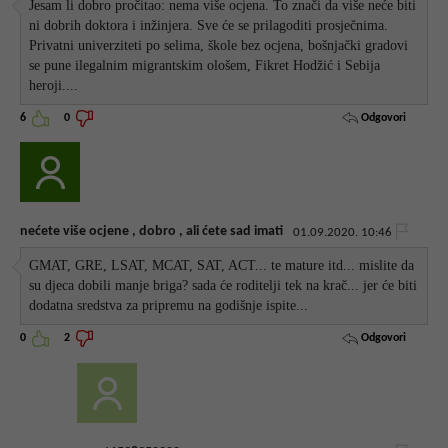
Jesam li dobro pročitao: nema više ocjena. To znači da više neće biti
ni dobrih doktora i inžinjera. Sve će se prilagoditi prosječnima.
Privatni univerziteti po selima, škole bez ocjena, bošnjački gradovi
se pune ilegalnim migrantskim ološem, Fikret Hodžić i Sebija
heroji....
Odgovori
6
0
nećete više ocjene , dobro , ali ćete sad imati
01.09.2020. 10:46
GMAT, GRE, LSAT, MCAT, SAT, ACT... te mature itd... mislite da
su djeca dobili manje briga? sada će roditelji tek na krač... jer će biti
dodatna sredstva za pripremu na godišnje ispite...
Odgovori
0
2