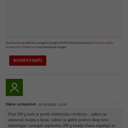
Ova stranica je zaštićena uslugom Google reCAPTCHA te je podložna
Pravilima zaštite
privatnosti
i
Uvjetima usluge
kompanije Google.
Fixicar sa lopatom
01.09.2020. 12:59
Prije 200 g kada je pocela industrijska revolucija , radnici au
unistavali masine u bjesu, radnici su gubili poslove zbog nove
tehnologije i postajali nepotrebni 200 g kasnije Danas napadaju na