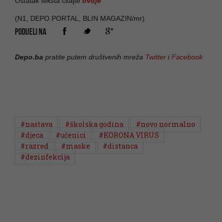
Ostatak teksta čitajte
ovdje
(N1, DEPO PORTAL, BLIN MAGAZIN/mr)
PODIJELI NA
Depo.ba
pratite putem društvenih mreža
Twitter
i
Facebook
#nastava
#školska godina
#novo normalno
#djeca
#učenici
#KORONA VIRUS
#razred
#maske
#distanca
#dezinfekcija