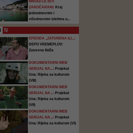
MNOGI ĆE BITI
ZAROČARANI:
Kraj
jednodnevnim i
višednevnim izletima u...
O
TV
EPIZODA „ZATURENA ILI...:
DEPO VREMEPLOV:
Zaturena Ilidža
DOKUMENTARNI WEB
SERIJAL NA...:
Projekat
Una: Rijeka sa kulturom
(VIII)
DOKUMENTARNI WEB
SERIJAL NA...:
Projekat
Una: Rijeka sa kulturom
(VII)
DOKUMENTARNI WEB
SERIJAL NA...:
Projekat
Una: Rijeka sa kulturom (VI)