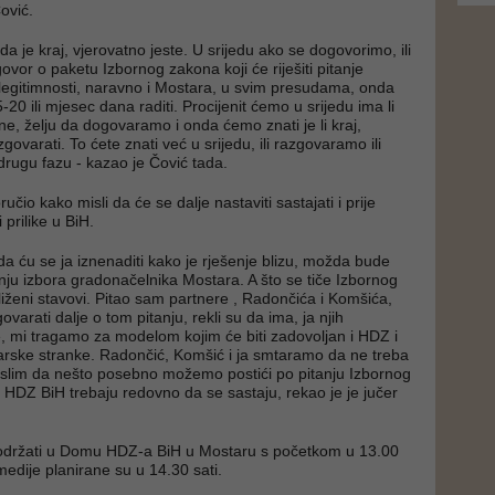
ović.
 da je kraj, vjerovatno jeste. U srijedu ako se dogovorimo, ili
or o paketu Izbornog zakona koji će riješiti pitanje
 i legitimnosti, naravno i Mostara, u svim presudama, onda
-20 ili mjesec dana raditi. Procijenit ćemo u srijedu ima li
 ne, želju da dogovaramo i onda ćemo znati je li kraj,
zgovarati. To ćete znati već u srijedu, ili razgovaramo ili
drugu fazu - kazao je Čović tada.
učio kako misli da će se dalje nastaviti sastajati i prije
i prilike u BiH.
da ću se ja iznenaditi kako je rješenje blizu, možda bude
nju izbora gradonačelnika Mostara. A što se tiče Izbornog
liženi stavovi. Pitao sam partnere , Radončića i Komšića,
ovarati dalje o tom pitanju, rekli su da ima, ja njih
, mi tragamo za modelom kojim će biti zadovoljan i HDZ i
arske stranke. Radončić, Komšić i ja smtaramo da ne treba
islim da nešto posebno možemo postići po pitanju Izbornog
i HDZ BiH trebaju redovno da se sastaju, rekao je je jučer
održati u Domu HDZ-a BiH u Mostaru s početkom u 13.00
 medije planirane su u 14.30 sati.