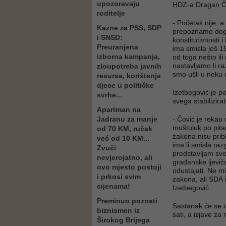
upozoravaju
HDZ-a Dragan Č
roditelje
- Početak nije, a
Kazne za PSS, SDP
prepoznamo dogov
i SNSD:
konstitutivnosti
Preuranjena
ima smisla još 15
izborna kampanja,
od toga nešto ili
nastavljamo li ra
zloupotreba javnih
smo ušli u neku 
resursa, korištenje
djece u političke
Izetbegović je por
svrhe...
svega stabilizirat
Apartman na
Jadranu za manje
-.Čović je rekao 
muštuluk po pita
od 70 KM, ručak
zakona nisu prib
već od 10 KM...
ima li smisla razg
Zvuči
predstavljam sve
nevjerojatno, ali
građanske ljevič
ovo mjesto postoji
odustajati. Ne m
i prkosi svim
zakona, ali SDA 
cijenama!
Izetbegović.
Preminuo poznati
Sastanak će se 
biznismen iz
sati, a izjave za
Širokog Brijega