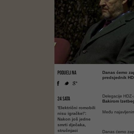
PODIJELI NA
Danas ćemo zapr
predsjednik HD
Delegacije HDZ-
24 SATA
Bakirom Izetbe
'Električni romobili
Među najavljenim
nisu igračke!':
Nakon još jedne
smrti dječaka,
stručnjaci
Danas ćemo zapra