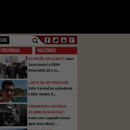
SATA
O PREPORUKA
NAJČITANIJE
KO MOŽE APLICIRATI:
Novi
Javni pozivi u FBiH:
Rekordnih 20,3 m...
LJETO SE NE PREDAJE:
Stiže li konačno zahlađenje
u BiH: Nedim S...
VREMENSKA MAŠINA/
JASMIN DURAKOVIĆ:
Kako smo zagubili remek-
djelo Ivice Matić...