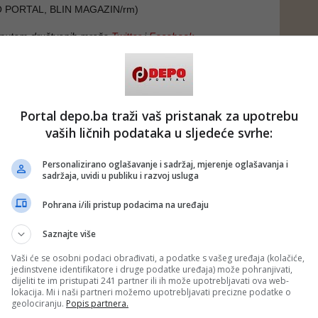
EPO PORTAL, BLIN MAGAZIN/rm)
 putem društvenih mreža
Twitter
i
Facebook
a
#izborni zakon
#mostar
Portal depo.ba traži vaš pristanak za upotrebu
vaših ličnih podataka u sljedeće svrhe:
Personalizirano oglašavanje i sadržaj, mjerenje oglašavanja i
sadržaja, uvidi u publiku i razvoj usluga
Pohrana i/ili pristup podacima na uređaju
Saznajte više
Vaši će se osobni podaci obrađivati, a podatke s vašeg uređaja (kolačiće,
jedinstvene identifikatore i druge podatke uređaja) može pohranjivati,
dijeliti te im pristupati 241 partner ili ih može upotrebljavati ova web-
lokacija. Mi i naši partneri možemo upotrebljavati precizne podatke o
geolociranju.
Popis partnera.