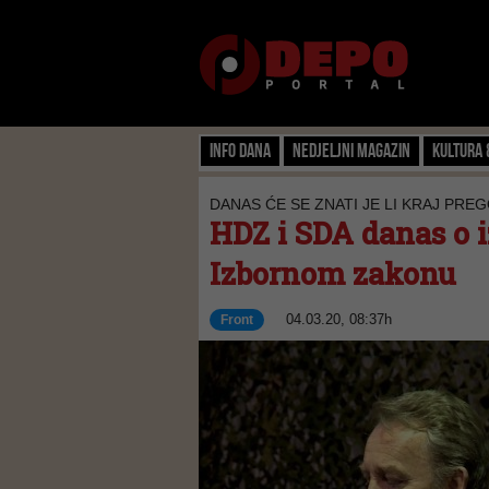
Info dana
Nedjeljni magazin
Kultura 
DANAS ĆE SE ZNATI JE LI KRAJ PRE
HDZ i SDA danas o 
Izbornom zakonu
04.03.20, 08:37h
Front