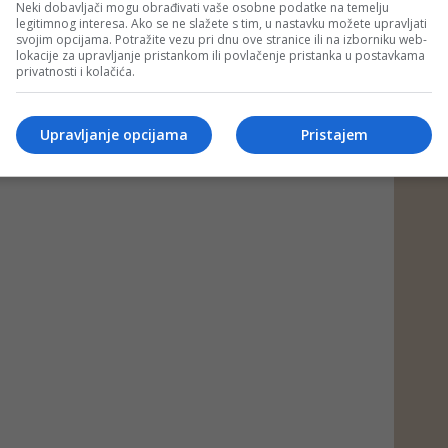
Neki dobavljači mogu obrađivati vaše osobne podatke na temelju
legitimnog interesa. Ako se ne slažete s tim, u nastavku možete upravljati
svojim opcijama. Potražite vezu pri dnu ove stranice ili na izborniku web-
lokacije za upravljanje pristankom ili povlačenje pristanka u postavkama
privatnosti i kolačića.
Upravljanje opcijama
Pristajem