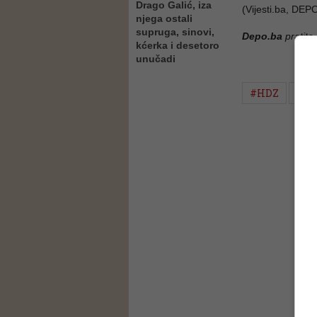
Drago Galić, iza
(Vijesti.ba, D
njega ostali
supruga, sinovi,
Depo.ba
pratite
kćerka i desetoro
unučadi
#HDZ
#sd