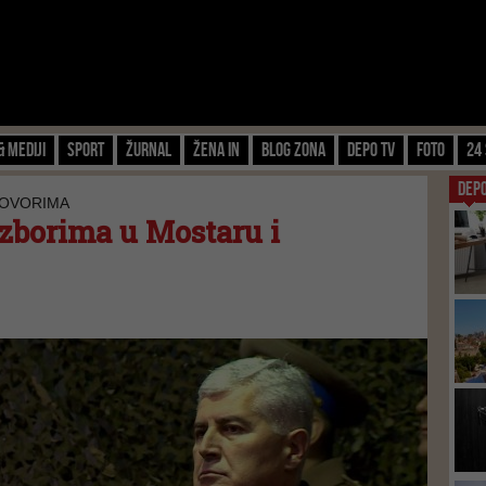
& Mediji
Sport
Žurnal
Žena IN
Blog zona
Depo TV
FOTO
24 
DEP
GOVORIMA
izborima u Mostaru i