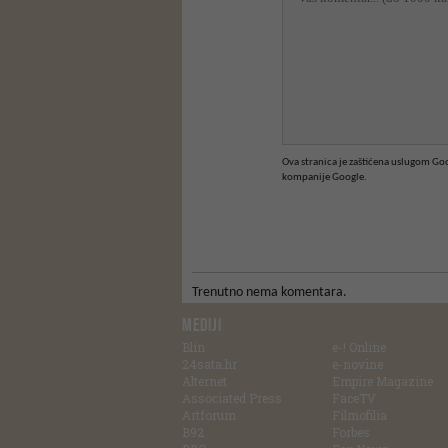
Ova stranica je zaštićena uslugom G
kompanije Google.
Trenutno nema komentara.
MEDIJI
Blin
e-! Online
24sata.hr
e-novine
Alternet
Empire Magazine
Associated Press
FaceTV
Artforum
Filmofilia
B92
Forbes