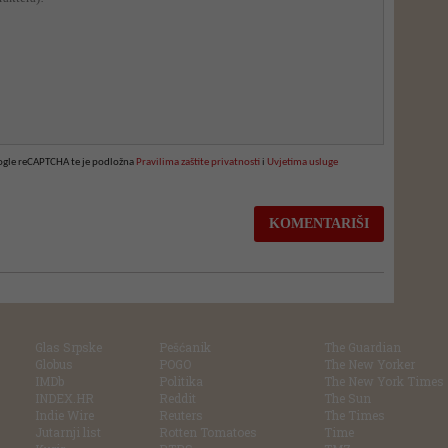
oogle reCAPTCHA te je podložna
Pravilima zaštite privatnosti
i
Uvjetima usluge
Glas Srpske
Pešćanik
The Guardian
Globus
POGO
The New Yorker
IMDb
Politika
The New York Times
INDEX.HR
Reddit
The Sun
Indie Wire
Reuters
The Times
Jutarnji list
Rotten Tomatoes
Time